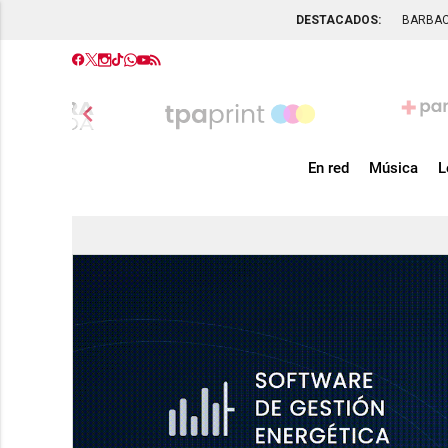
DESTACADOS:
BARBA
chevron_left
En red
Música
L