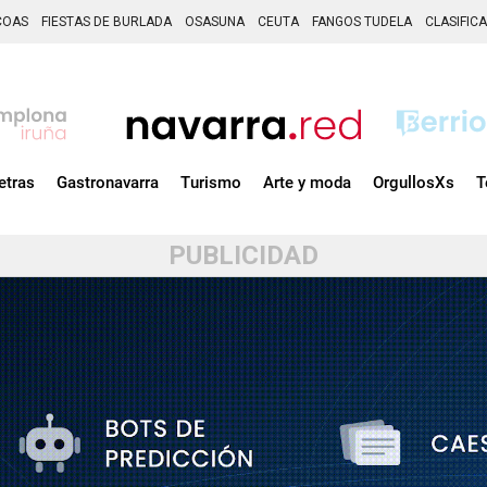
COAS
FIESTAS DE BURLADA
OSASUNA
CEUTA
FANGOS TUDELA
CLASIFIC
etras
Gastronavarra
Turismo
Arte y moda
OrgullosXs
T
PUBLICIDAD