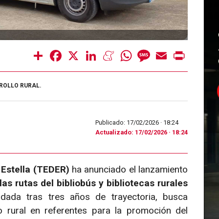
Share
Facebook
X
LinkedIn
Meneame
WhatsApp
Message
Email
Print
ROLLO RURAL.
Publicado: 17/02/2026 ·
18:24
Actualizado: 17/02/2026 · 18:24
 Estella (TEDER)
ha anunciado el lanzamiento
las rutas del bibliobús y bibliotecas rurales
olidada tras tres años de trayectoria, busca
o rural en referentes para la promoción del