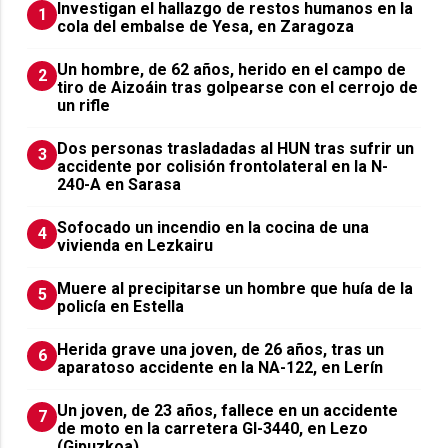
Investigan el hallazgo de restos humanos en la
1
cola del embalse de Yesa, en Zaragoza
Un hombre, de 62 años, herido en el campo de
2
tiro de Aizoáin tras golpearse con el cerrojo de
un rifle
​Dos personas trasladadas al HUN tras sufrir un
3
accidente por colisión frontolateral en la N-
240-A en Sarasa
Sofocado un incendio en la cocina de una
4
vivienda en Lezkairu
Muere al precipitarse un hombre que huía de la
5
policía en Estella
Herida grave una joven, de 26 años, tras un
6
aparatoso accidente en la NA-122, en Lerín
Un joven, de 23 años, fallece en un accidente
7
de moto en la carretera GI-3440, en Lezo
(Gipuzkoa)