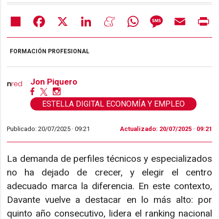
Share
Facebook
X
LinkedIn
Meneame
WhatsApp
Message
Email
Pr
FORMACIÓN PROFESIONAL
Jon Piquero
ESTELLA DIGITAL ECONOMÍA Y EMPLEO
Publicado: 20/07/2025 ·
09:21
Actualizado: 20/07/2025 · 09:21
La demanda de perfiles técnicos y especializados
no ha dejado de crecer, y elegir el centro
adecuado marca la diferencia. En este contexto,
Davante vuelve a destacar en lo más alto: por
quinto año consecutivo, lidera el ranking nacional