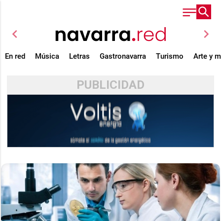
chevron_left
chevron_right
En red
Música
Letras
Gastronavarra
Turismo
Arte y 
PUBLICIDAD