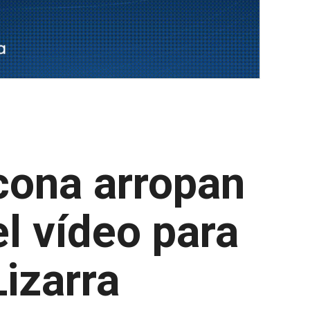
cona arropan
l vídeo para
izarra