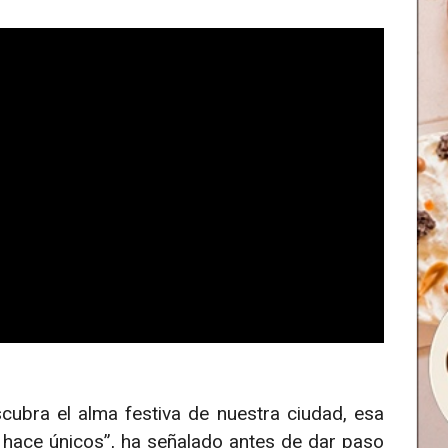
bra el alma festiva de nuestra ciudad, esa
s hace únicos”, ha señalado antes de dar paso