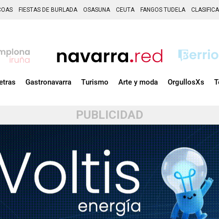
COAS
FIESTAS DE BURLADA
OSASUNA
CEUTA
FANGOS TUDELA
CLASIFIC
etras
Gastronavarra
Turismo
Arte y moda
OrgullosXs
T
PUBLICIDAD