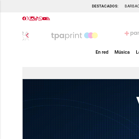
DESTACADOS:
BARBA
chevron_left
En red
Música
L