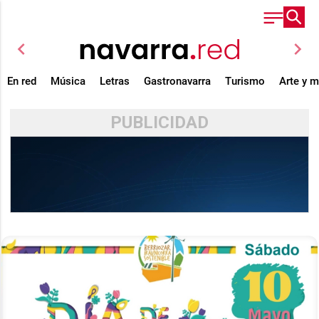
chevron_left
chevron_right
En red
Música
Letras
Gastronavarra
Turismo
Arte y 
PUBLICIDAD