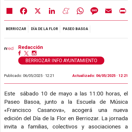
Share
Facebook
X
LinkedIn
Meneame
WhatsApp
Message
Email
Pr
BERRIOZAR
DÍA DE LA FLOR
PASEO BASOA
Redacción
BERRIOZAR INFO AYUNTAMIENTO
Publicado: 06/05/2025 ·
12:21
Actualizado: 06/05/2025 · 12:21
Este sábado 10 de mayo a las 11:00 horas, el
Paseo Basoa, junto a la Escuela de Música
«Francisco Casanova», acogerá una nueva
edición del Día de la Flor en Berriozar. La jornada
invita a familias, colectivos y asociaciones a