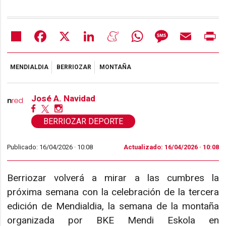
Share
Facebook
X
LinkedIn
Meneame
WhatsApp
Message
Email
Pr
MENDIALDIA
BERRIOZAR
MONTAÑA
José A. Navidad
BERRIOZAR DEPORTE
Publicado: 16/04/2026 ·
10:08
Actualizado: 16/04/2026 · 10:08
Berriozar volverá a mirar a las cumbres la
próxima semana con la celebración de la tercera
edición de Mendialdia, la semana de la montaña
organizada por BKE Mendi Eskola en