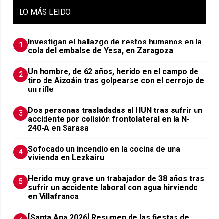
LO
MÁS LEIDO
Investigan el hallazgo de restos humanos en la
1
cola del embalse de Yesa, en Zaragoza
Un hombre, de 62 años, herido en el campo de
2
tiro de Aizoáin tras golpearse con el cerrojo de
un rifle
​Dos personas trasladadas al HUN tras sufrir un
3
accidente por colisión frontolateral en la N-
240-A en Sarasa
Sofocado un incendio en la cocina de una
4
vivienda en Lezkairu
Herido muy grave un trabajador de 38 años tras
5
sufrir un accidente laboral con agua hirviendo
en Villafranca
[Santa Ana 2026] Resumen de las fiestas de