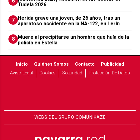
6
Tudela 2026
Herida grave una joven, de 26 años, tras un
7
aparatoso accidente en la NA-122, en Lerín
Muere al precipitarse un hombre que huía de la
8
policía en Estella
Inicio
Quiénes Somos
Contacto
Publicidad
Aviso Legal
Cookies
Seguridad
Protección De Datos
WEBS DEL GRUPO COMUNIKAZE