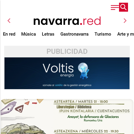
chevron_left
chevron_right
En red
Música
Letras
Gastronavarra
Turismo
Arte y 
PUBLICIDAD