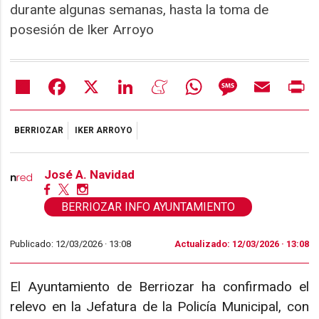
durante algunas semanas, hasta la toma de
posesión de Iker Arroyo
Share
Facebook
X
LinkedIn
Meneame
WhatsApp
Message
Email
Pr
BERRIOZAR
IKER ARROYO
José A. Navidad
BERRIOZAR INFO AYUNTAMIENTO
Publicado: 12/03/2026 ·
13:08
Actualizado: 12/03/2026 · 13:08
El Ayuntamiento de Berriozar ha confirmado el
relevo en la Jefatura de la Policía Municipal, con