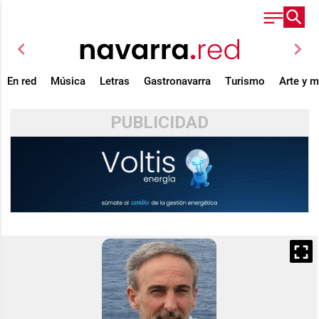
chevron_left
chevron_right
En red
Música
Letras
Gastronavarra
Turismo
Arte y 
PUBLICIDAD