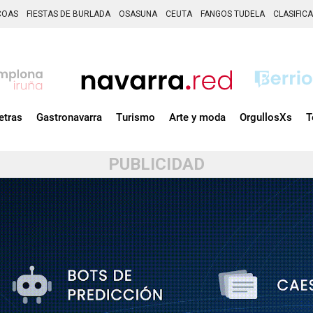
COAS
FIESTAS DE BURLADA
OSASUNA
CEUTA
FANGOS TUDELA
CLASIFIC
etras
Gastronavarra
Turismo
Arte y moda
OrgullosXs
T
PUBLICIDAD