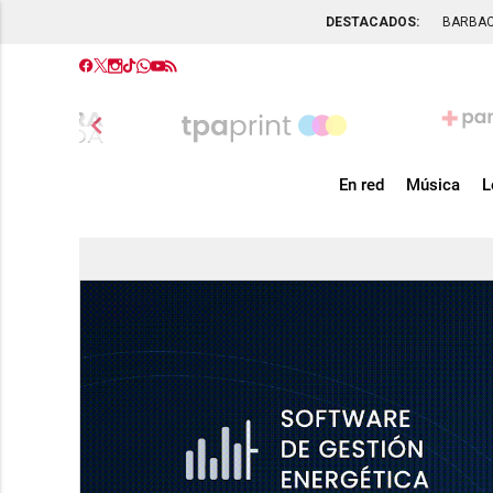
DESTACADOS:
BARBA
chevron_left
En red
Música
L