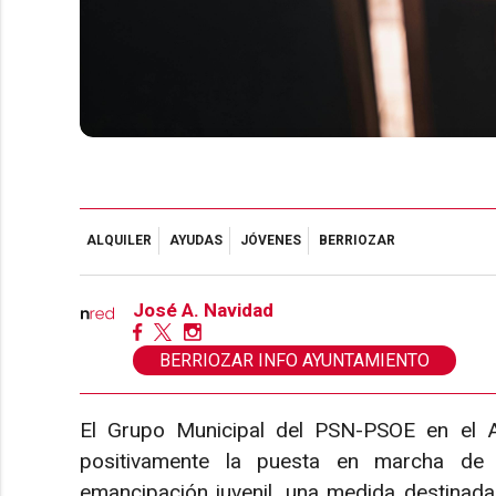
ALQUILER
AYUDAS
JÓVENES
BERRIOZAR
José A. Navidad
BERRIOZAR INFO AYUNTAMIENTO
El Grupo Municipal del PSN-PSOE en el A
positivamente la puesta en marcha de
emancipación juvenil, una medida destinada a