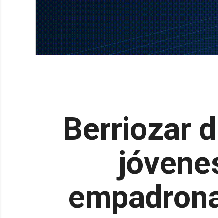
Berriozar 
jóvene
empadronad