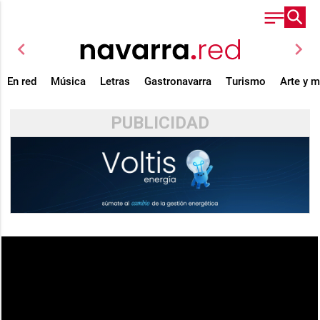
chevron_left
chevron_right
En red
Música
Letras
Gastronavarra
Turismo
Arte y 
PUBLICIDAD