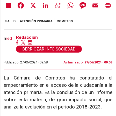
Share
Facebook
X
LinkedIn
Meneame
WhatsApp
Message
Email
Pr
SALUD
ATENCIÓN PRIMARIA
COMPTOS
Redacción
BERRIOZAR INFO SOCIEDAD
Publicado: 27/06/2024 ·
09:58
Actualizado: 27/06/2024 · 09:58
La Cámara de Comptos ha constatado el
empeoramiento en el acceso de la ciudadanía a la
atención primaria. Es la conclusión de un informe
sobre esta materia, de gran impacto social, que
analiza la evolución en el periodo 2018-2023.