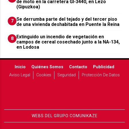
de moto en la carretera GI-3440, en Lezo
(Gipuzkoa)
Se derrumba parte del tejado y del tercer piso
7
de una vivienda deshabitada en Puente la Reina
Extinguido un incendio de vegetación en
8
campos de cereal cosechado junto a la NA-134,
en Lodosa
Inicio
Quiénes Somos
Contacto
Publicidad
Aviso Legal
Cookies
Seguridad
Protección De Datos
WEBS DEL GRUPO COMUNIKAZE