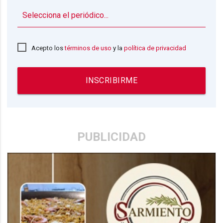
▼
Acepto los
términos de uso
y la
política de privacidad
INSCRIBIRME
PUBLICIDAD