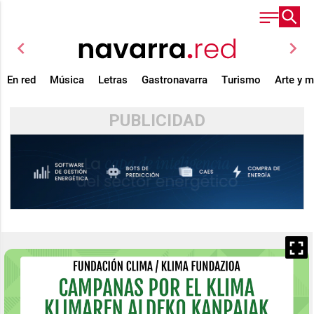
chevron_left
chevron_right
En red
Música
Letras
Gastronavarra
Turismo
Arte y 
PUBLICIDAD