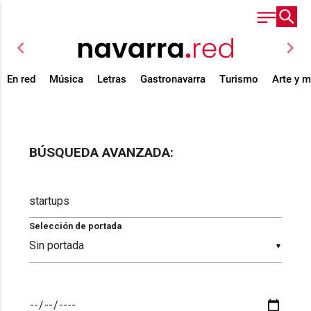
chevron_left
chevron_right
En red
Música
Letras
Gastronavarra
Turismo
Arte y 
BÚSQUEDA AVANZADA:
Selección de portada
▼