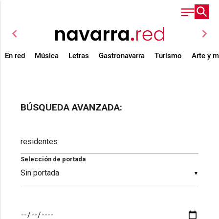
chevron_left
chevron_right
En red
Música
Letras
Gastronavarra
Turismo
Arte y 
BÚSQUEDA AVANZADA:
Selección de portada
▼