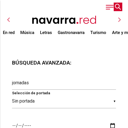
chevron_left
chevron_right
En red
Música
Letras
Gastronavarra
Turismo
Arte y 
BÚSQUEDA AVANZADA:
Selección de portada
▼