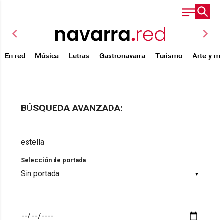
chevron_left
chevron_right
En red
Música
Letras
Gastronavarra
Turismo
Arte y 
BÚSQUEDA AVANZADA:
Selección de portada
▼