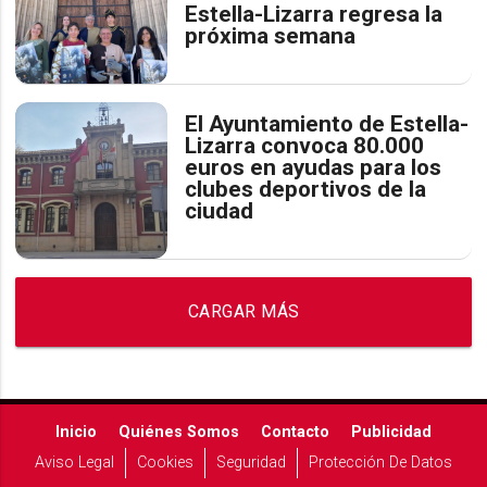
Estella-Lizarra regresa la
próxima semana
El Ayuntamiento de Estella-
Lizarra convoca 80.000
euros en ayudas para los
clubes deportivos de la
ciudad
CARGAR MÁS
Inicio
Quiénes Somos
Contacto
Publicidad
Aviso Legal
Cookies
Seguridad
Protección De Datos