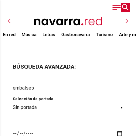
chevron_left
chevron_right
En red
Música
Letras
Gastronavarra
Turismo
Arte y 
BÚSQUEDA AVANZADA:
Selección de portada
▼