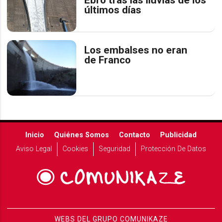
Ebro tras las lluvias de los
últimos días
Los embalses no eran
de Franco
Inicio
Quiénes Somos
Contacto
Publicidad
Aviso Legal
Cookies
Seguridad
Protección De Datos
WEBS DEL GRUPO COMUNIKAZE