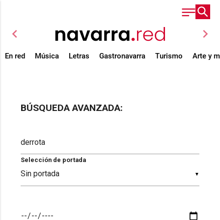
chevron_left
chevron_right
En red
Música
Letras
Gastronavarra
Turismo
Arte y 
BÚSQUEDA AVANZADA:
Selección de portada
▼