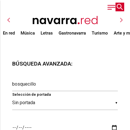
chevron_left
chevron_right
En red
Música
Letras
Gastronavarra
Turismo
Arte y 
BÚSQUEDA AVANZADA:
Selección de portada
▼