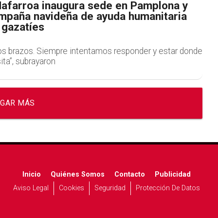
afarroa inaugura sede en Pamplona y
ampaña navideña de ayuda humanitaria
 gazatíes
s brazos. Siempre intentamos responder y estar donde
ta”, subrayaron
GAR MÁS
Inicio
Quiénes Somos
Contacto
Publicidad
Aviso Legal
Cookies
Seguridad
Protección De Datos