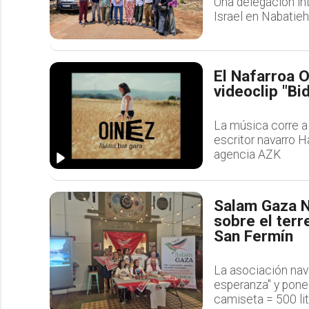
Una delegación in
Israel en Nabatieh
El Nafarroa O
videoclip "Bi
La música corre a 
escritor navarro Ha
agencia AZK
Salam Gaza N
sobre el terr
San Fermín
La asociación nav
esperanza" y pone 
camiseta = 500 lit