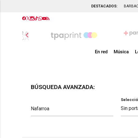
DESTACADOS:
BARBA
chevron_left
En red
Música
L
BÚSQUEDA AVANZADA:
Selecció