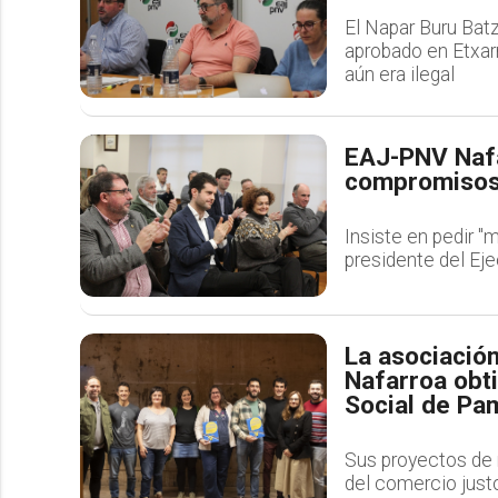
El Napar Buru Bat
aprobado en Etxarr
aún era ilegal
EAJ-PNV Nafa
compromisos 
Insiste en pedir "
presidente del Eje
La asociació
Nafarroa obti
Social de Pa
Sus proyectos de 
del comercio justo