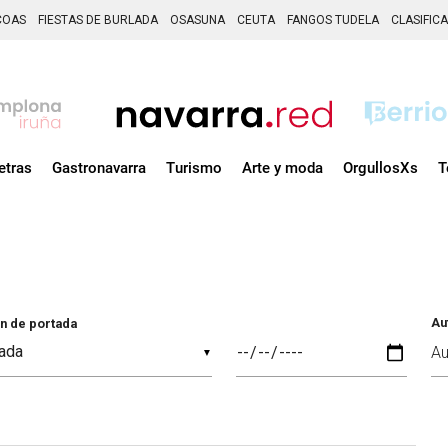
COAS
FIESTAS DE BURLADA
OSASUNA
CEUTA
FANGOS TUDELA
CLASIFIC
etras
Gastronavarra
Turismo
Arte y moda
OrgullosXs
T
Au
n de portada
▼