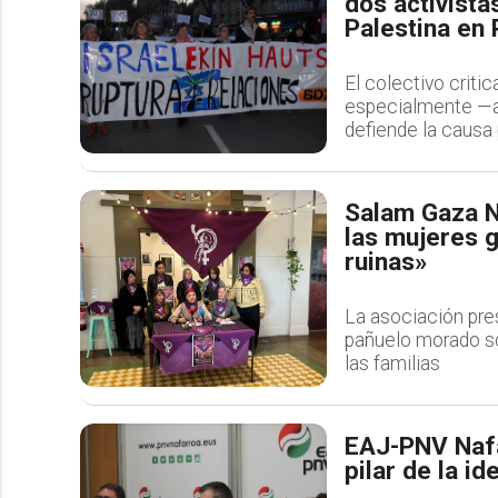
dos activista
Palestina en
El colectivo critic
especialmente —af
defiende la causa 
Salam Gaza N
las mujeres 
ruinas»
La asociación pre
pañuelo morado sol
las familias
EAJ-PNV Nafa
pilar de la i