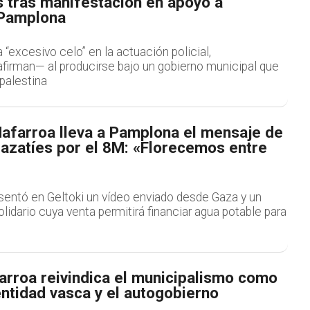
s tras manifestación en apoyo a
 Pamplona
a “excesivo celo” en la actuación policial,
irman— al producirse bajo un gobierno municipal que
palestina
afarroa lleva a Pamplona el mensaje de
gazatíes por el 8M: «Florecemos entre
sentó en Geltoki un vídeo enviado desde Gaza y un
idario cuya venta permitirá financiar agua potable para
rroa reivindica el municipalismo como
dentidad vasca y el autogobierno