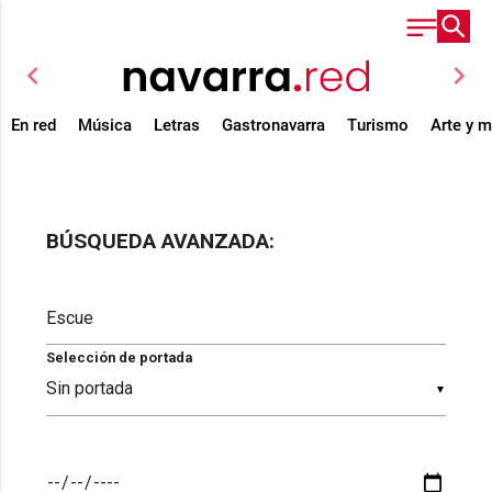
chevron_left
chevron_right
En red
Música
Letras
Gastronavarra
Turismo
Arte y 
BÚSQUEDA AVANZADA:
Selección de portada
▼