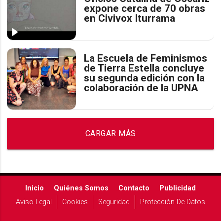
expone cerca de 70 obras
en Civivox Iturrama
La Escuela de Feminismos
de Tierra Estella concluye
su segunda edición con la
colaboración de la UPNA
CARGAR MÁS
Inicio
Quiénes Somos
Contacto
Publicidad
Aviso Legal
Cookies
Seguridad
Protección De Datos