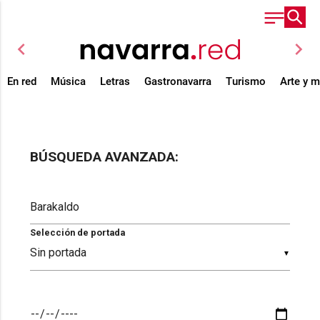
chevron_left
chevron_right
En red
Música
Letras
Gastronavarra
Turismo
Arte y 
BÚSQUEDA AVANZADA:
Selección de portada
▼