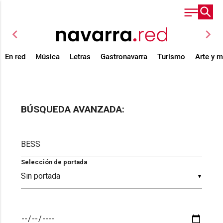
chevron_left
chevron_right
En red
Música
Letras
Gastronavarra
Turismo
Arte y 
BÚSQUEDA AVANZADA:
Selección de portada
▼