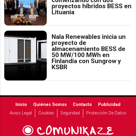
comenzando con dos
proyectos híbridos BESS en
Lituania
Nala Renewables inicia un
proyecto de
almacenamiento BESS de
50 MW/100 MWh en
Finlandia con Sungrow y
KSBR
Inicio
Quiénes Somos
Contacto
Publicidad
Aviso Legal
Cookies
Seguridad
Protección De Datos