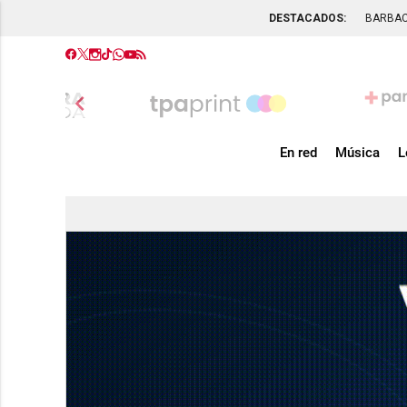
DESTACADOS:
BARBA
chevron_left
En red
Música
L