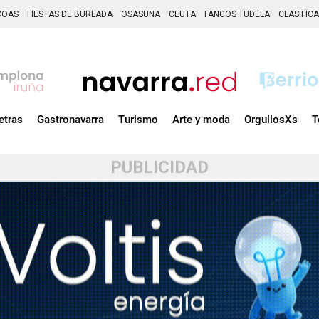
COAS
FIESTAS DE BURLADA
OSASUNA
CEUTA
FANGOS TUDELA
CLASIFIC
etras
Gastronavarra
Turismo
Arte y moda
OrgullosXs
T
PUBLICIDAD