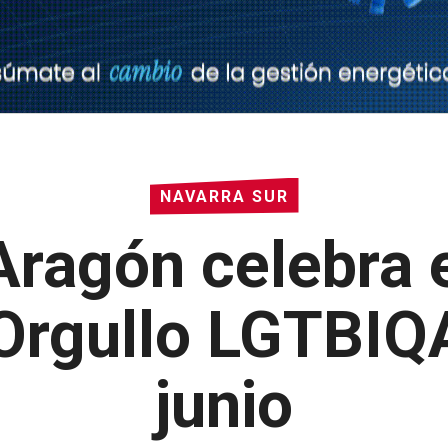
NAVARRA SUR
 Aragón celebra
Orgullo LGTBIQ
junio