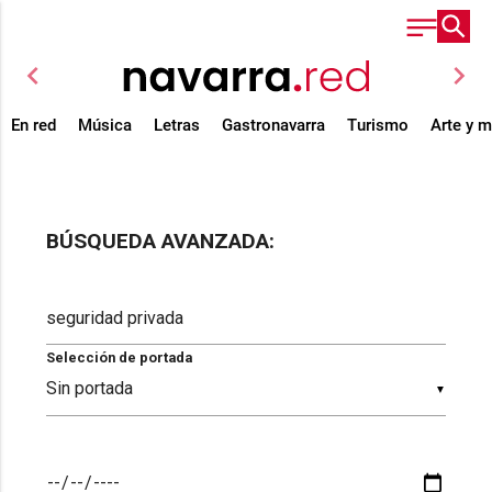
chevron_left
chevron_right
En red
Música
Letras
Gastronavarra
Turismo
Arte y 
BÚSQUEDA AVANZADA:
Selección de portada
▼