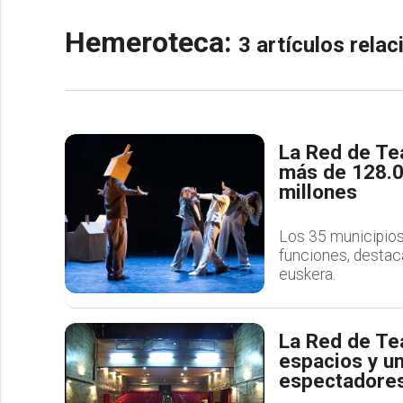
Hemeroteca:
3 artículos rela
La Red de Tea
más de 128.0
millones
Los 35 municipios
funciones, destaca
euskera.
La Red de Te
espacios y u
espectadore