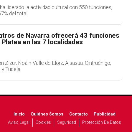
 ha liderado la actividad cultural con 550 funciones,
67% del total
atros de Navarra ofrecerá 43 funciones
Platea en las 7 localidades
n Zizur, Noáin-Valle de Elorz, Alsasua, Cintruénigo,
a y Tudela
Inicio
Quiénes Somos
Contacto
Publicidad
Aviso Legal
Cookies
Seguridad
Protección De Datos