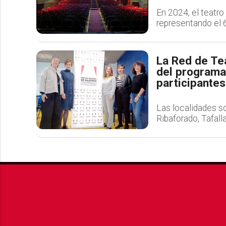
En 2024, el teatro
representando el 
La Red de Te
del programa 
participantes
Las localidades so
Ribaforado, Tafall