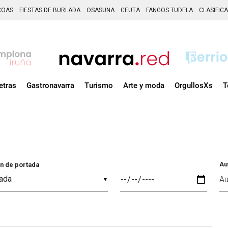
COAS
FIESTAS DE BURLADA
OSASUNA
CEUTA
FANGOS TUDELA
CLASIFIC
etras
Gastronavarra
Turismo
Arte y moda
OrgullosXs
T
Au
n de portada
▼