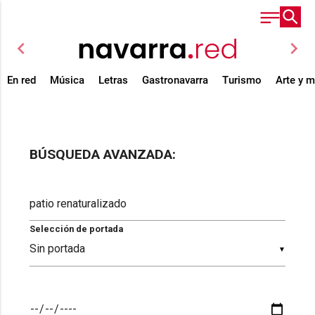
chevron_left
chevron_right
En red
Música
Letras
Gastronavarra
Turismo
Arte y 
BÚSQUEDA AVANZADA:
Selección de portada
▼