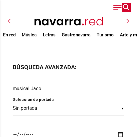
chevron_left
chevron_right
En red
Música
Letras
Gastronavarra
Turismo
Arte y 
BÚSQUEDA AVANZADA:
Selección de portada
▼