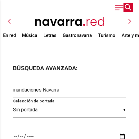
chevron_left
chevron_right
En red
Música
Letras
Gastronavarra
Turismo
Arte y 
BÚSQUEDA AVANZADA:
Selección de portada
▼