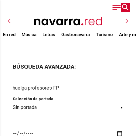
chevron_left
chevron_right
En red
Música
Letras
Gastronavarra
Turismo
Arte y 
BÚSQUEDA AVANZADA:
Selección de portada
▼