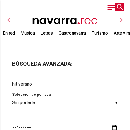
chevron_left
chevron_right
En red
Música
Letras
Gastronavarra
Turismo
Arte y 
BÚSQUEDA AVANZADA:
Selección de portada
▼