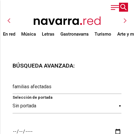
chevron_left
chevron_right
En red
Música
Letras
Gastronavarra
Turismo
Arte y 
BÚSQUEDA AVANZADA:
Selección de portada
▼