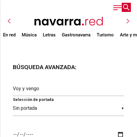
chevron_left
chevron_right
En red
Música
Letras
Gastronavarra
Turismo
Arte y 
BÚSQUEDA AVANZADA:
Selección de portada
▼