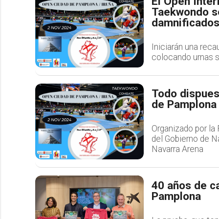
El Open Inte
Taekwondo se
damnificados
Iniciarán una reca
colocando urnas s
Todo dispues
de Pamplona 
Organizado por la
del Gobierno de N
Navarra Arena
40 años de c
Pamplona