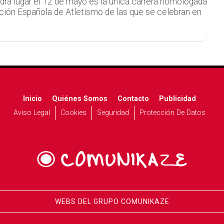
drá lugar el 12 de mayo es la única carrera homologada
ación Española de Atletismo de las que se celebran en
Inicio
Quiénes Somos
Contacto
Publicidad
Aviso Legal
Cookies
Seguridad
Protección De Datos
WEBS DEL GRUPO COMUNIKAZE