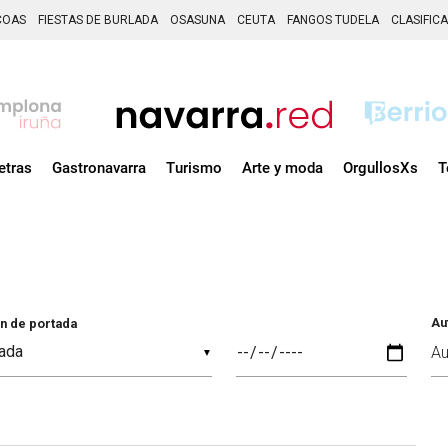
COAS
FIESTAS DE BURLADA
OSASUNA
CEUTA
FANGOS TUDELA
CLASIFIC
etras
Gastronavarra
Turismo
Arte y moda
OrgullosXs
T
Au
n de portada
▼