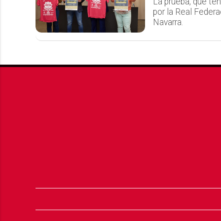
La prueba, que ten
por la Real Feder
Navarra.