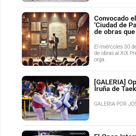
Convocado el
‘Ciudad de P
de obras que 
El miércoles 30 de 
de obras al XIX Pr
orga...
[GALERIA] Op
Iruña de Tae
GALERIA POR JO