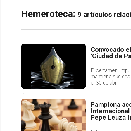
Hemeroteca:
9 artículos rela
Convocado el
‘Ciudad de P
El certamen, impu
mantiene sus dos 
el 30 de abril
Pamplona aco
Internaciona
Pepe Leuza 