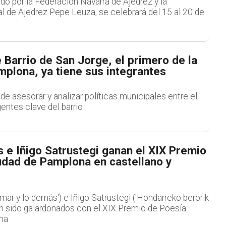
ado por la Federación Navarra de Ajedrez y la
l de Ajedrez Pepe Leuza, se celebrará del 15 al 20 de
 Barrio de San Jorge, el primero de la
plona, ya tiene sus integrantes
 de asesorar y analizar políticas municipales entre el
entes clave del barrio
 e Iñigo Satrustegi ganan el XIX Premio
udad de Pamplona en castellano y
mar y lo demás') e Iñigo Satrustegi ('Hondarreko berorik
an sido galardonados con el XIX Premio de Poesía
na