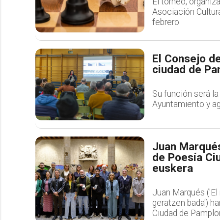
El torneo, organiz
Asociación Cultura
febrero
El Consejo de
ciudad de Pam
Su función será la
Ayuntamiento y ag
Juan Marqués
de Poesía Ci
euskera
Juan Marqués ('El 
geratzen bada') h
Ciudad de Pamplo