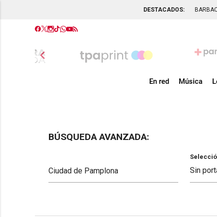
DESTACADOS:
BARBA
chevron_left
En red
Música
L
BÚSQUEDA AVANZADA:
Selecció