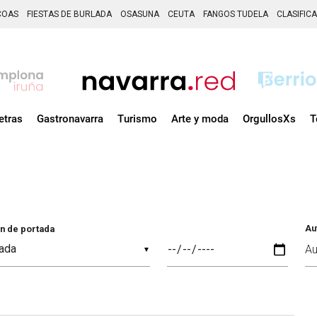
COAS
FIESTAS DE BURLADA
OSASUNA
CEUTA
FANGOS TUDELA
CLASIFIC
etras
Gastronavarra
Turismo
Arte y moda
OrgullosXs
T
Au
n de portada
▼