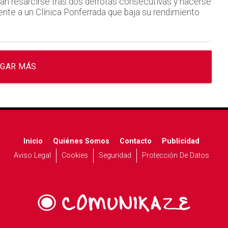
an resarcirse tras dos derrotas consecutivas y hacerse
ente a un Clínica Ponferrada que baja su rendimiento
GAR MÁS
Inicio
Quiénes Somos
Contacto
Publicidad
Aviso Legal
Cookies
Seguridad
Protección De Datos