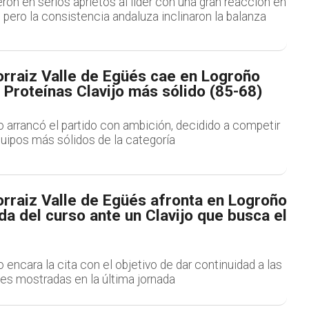
ron en serios aprietos al líder con una gran reacción en
 pero la consistencia andaluza inclinaron la balanza
orraiz Valle de Egüés cae en Logroño
 Proteínas Clavijo más sólido (85-68)
o arrancó el partido con ambición, decidido a competir
uipos más sólidos de la categoría
orraiz Valle de Egüés afronta en Logroño
ida del curso ante un Clavijo que busca el
o encara la cita con el objetivo de dar continuidad a las
s mostradas en la última jornada