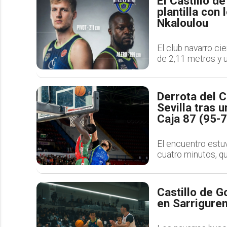
El Castillo d
plantilla con
Nkaloulou
El club navarro ci
de 2,11 metros y 
Derrota del C
Sevilla tras 
Caja 87 (95-7
El encuentro estu
cuatro minutos, qu
Castillo de G
en Sarriguren