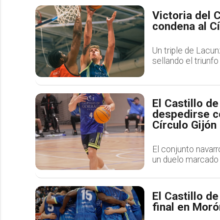
Victoria del 
condena al Cí
Un triple de Lacun
sellando el triunf
El Castillo d
despedirse co
Círculo Gijón
El conjunto navarr
un duelo marcado p
El Castillo d
final en Moró