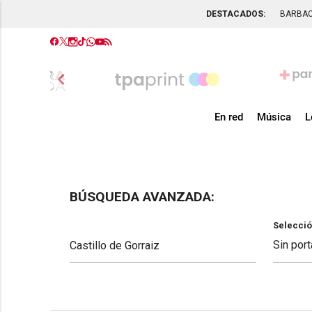
DESTACADOS:
BARBA
chevron_left
En red
Música
L
BÚSQUEDA AVANZADA:
Selecció