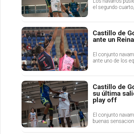
Los navarros pusie
el segundo cuarto,
Castillo de G
ante un Reina
El conjunto navarr
ante uno de los eq
Castillo de G
su última sal
play off
El conjunto navarr
buenas sensacione