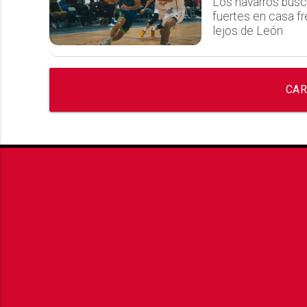
Los navarros busc
fuertes en casa fr
lejos de León
CAR