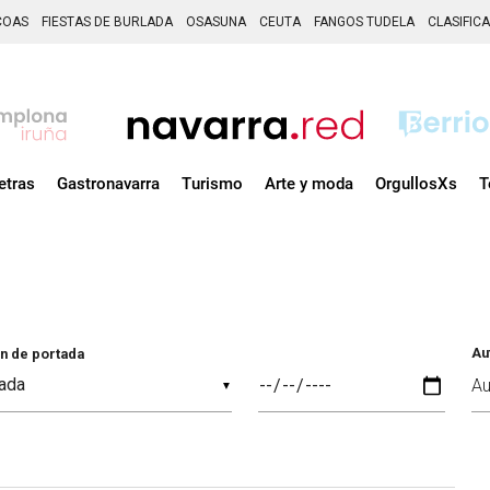
COAS
FIESTAS DE BURLADA
OSASUNA
CEUTA
FANGOS TUDELA
CLASIFIC
etras
Gastronavarra
Turismo
Arte y moda
OrgullosXs
T
Au
n de portada
▼