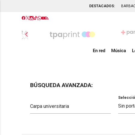
DESTACADOS:
BARBA
chevron_left
En red
Música
L
BÚSQUEDA AVANZADA:
Selecció