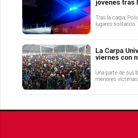
jóvenes tras 
Tras la carpa, Pol
lugares solitarios
La Carpa Uni
viernes con 
Una parte de sus b
menores víctimas