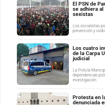
El PSN de Pam
se adhiera al
sexistas
Los socialistas p
prevención y visib
Los cuatro in
de la Carpa U
judicial
La Policía Munici
dependencias polic
investigación
Protesta en l
denunciada en